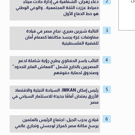
دعاء زهران: الشفافية في إدارة حادث ميناء
دمياط عززت الثقة المجتمعية.. والوعي الوطني
هو خط الدفاع الأول
النائبة شيرين صبري: نجاح مصر في قيادة
مفاوضات غزة يجسد مكانتها كصمام أمان
للقضية الفلسطينية
النائب ياسر الحفناوي يطرح رؤية شاملة لدعم
المصريين بالخارج تشمل "المعاش العابر للحدود"
وصندوق لحماية حقوقهم
رئيس إمكان IMKAN: السياحة النيلية والاقتصاد
الأزرق يفتحان آفاقًا جديدة للاستثمار السياحي في
مصر
قيادي بحزب الجيل: اجتماع الرئيس بالعلمين
يرسخ مكانة مصر كمركز لوجستي وتجاري عالمي