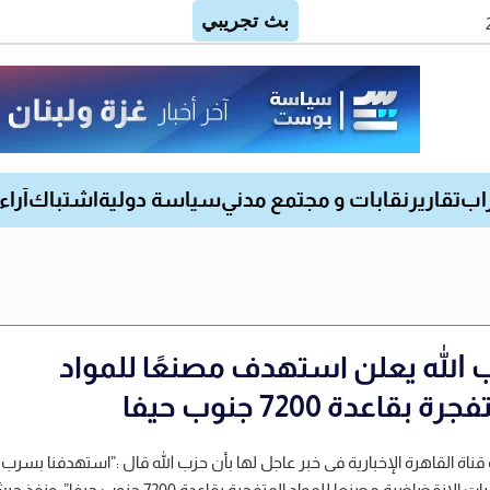
اب
تقارير
نقابات و مجتمع مدني
سياسة دولية
اشتباك
آراء
 الله يعلن استهدف مصنعًا للمواد
رة بقاعدة 7200 جنوب حيفا
قناة القاهرة الإخبارية فى خبر عاجل لها بأن حزب الله قال :”استهدفنا ‏بسرب
المسيرات الانقضاضية مصنعا للمواد المتفجرة بقاعدة 7200 جنوب حيفا”. و