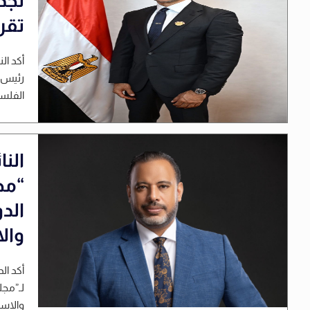
تجد
تقر
أكد ا
رئيس م
الفلس
الن
“مج
الد
وال
أكد ال
لـ”مجل
والاست