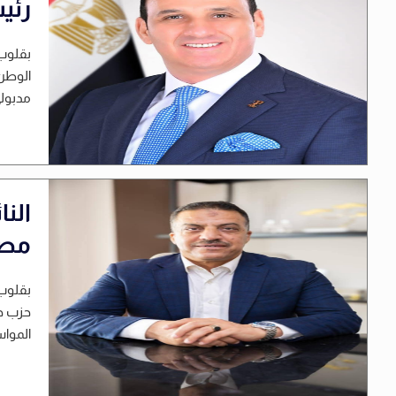
رئي
بقلوب 
الوطن 
مدبولي
الن
مصط
بقلوب 
حزب حم
المواسا