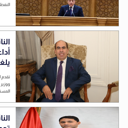
النفط ا
الن
أدا
يلغ
تقدم ا
ووزير 
المسته
الن