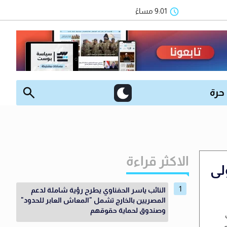
9:01 مساءً
 حرة
الاكثر قراءة
لى
النائب ياسر الحفناوي يطرح رؤية شاملة لدعم
المصريين بالخارج تشمل "المعاش العابر للحدود"
وصندوق لحماية حقوقهم
ه.