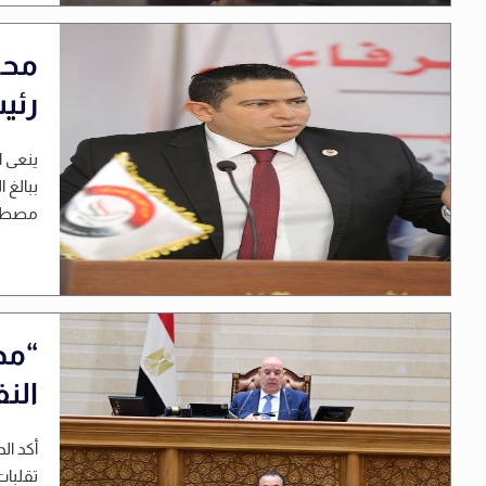
محم
رئي
ينعى ا
ببالغ 
مصطفى 
“مد
النفط إلى 0
أكد ال
تقلبات