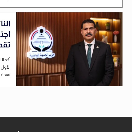
الن
اجت
تقدي
أكد ال
الأول 
تهدف إ