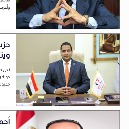
وأعرب 
حزب
ويت
نعى حز
دولة ر
مدبول
أحم