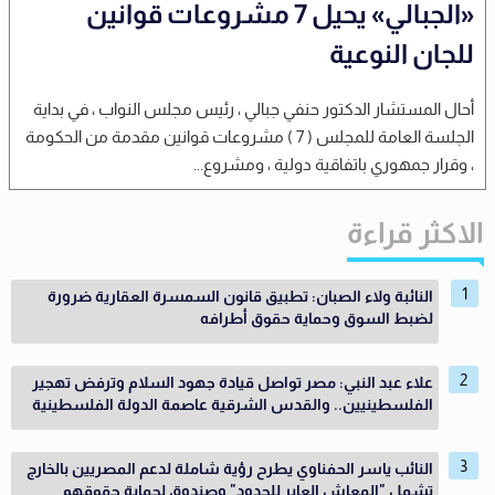
«الجبالي» يحيل 7 مشروعات قوانين
للجان النوعية
أحال المستشار الدكتور حنفي جبالي ، رئيس مجلس النواب ، في بداية
الجلسة العامة للمجلس ( 7 ) مشروعات قوانين مقدمة من الحكومة
، وقرار جمهوري باتفاقية دولية ، ومشروع...
الاكثر قراءة
النائبة ولاء الصبان: تطبيق قانون السمسرة العقارية ضرورة
لضبط السوق وحماية حقوق أطرافه
علاء عبد النبي: مصر تواصل قيادة جهود السلام وترفض تهجير
الفلسطينيين.. والقدس الشرقية عاصمة الدولة الفلسطينية
النائب ياسر الحفناوي يطرح رؤية شاملة لدعم المصريين بالخارج
تشمل "المعاش العابر للحدود" وصندوق لحماية حقوقهم