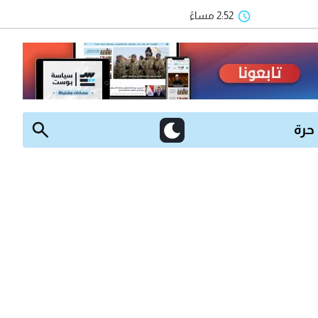
2:52 مساءً
 حرة