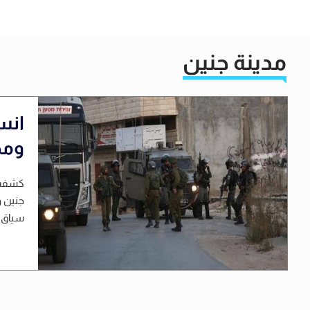
مدينة جنين
انس
ومخ
كشفت م
جنين و
سياق م