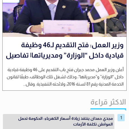
وزير العمل: فتح التقديم لـ46 وظيفة
قيادية داخل “الوزارة” ومديرياتها| تفاصيل
أعلن وزير العمل محمد جبران فتح باب التقديم على 46 وظيفة قيادية
داخل “الوزارة” و”مديرياتها”، وذلك لشغل تلك الوظائف، طبقًا لقانون
الخدمة المدنية رقم 81 لسنة 2016، ولائحته التنفيذية. وقال...
الاكثر قراءة
مجدي حمدان ينتقد زيادة أسعار الكهرباء: الحكومة تحمل
المواطن تكلفة الأزمات