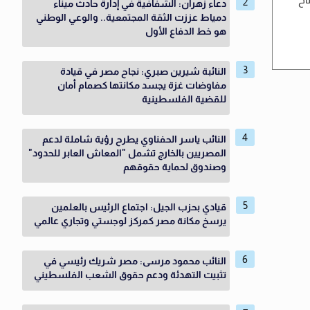
دعاء زهران: الشفافية في إدارة حادث ميناء
دمياط عززت الثقة المجتمعية.. والوعي الوطني
هو خط الدفاع الأول
النائبة شيرين صبري: نجاح مصر في قيادة
مفاوضات غزة يجسد مكانتها كصمام أمان
للقضية الفلسطينية
النائب ياسر الحفناوي يطرح رؤية شاملة لدعم
المصريين بالخارج تشمل "المعاش العابر للحدود"
وصندوق لحماية حقوقهم
قيادي بحزب الجيل: اجتماع الرئيس بالعلمين
يرسخ مكانة مصر كمركز لوجستي وتجاري عالمي
النائب محمود مرسى: مصر شريك رئيسي في
تثبيت التهدئة ودعم حقوق الشعب الفلسطيني