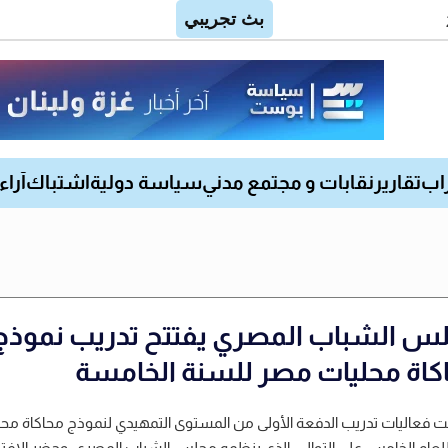
اب
تقارير
نقابات و مجتمع مدني
سياسة دولية
اشتباك
آراء
س الشباب المصري يفتتح تدريب نموذج
كاة محليات مصر للسنة الخامسة
 فعاليات تدريب الدفعة الأولى من المستوى التمهيدي لنموذج محاكاة محل
عام الخامس على التوالي، الذي ينظمه مجلس الشباب المصري. وحضر الافتت