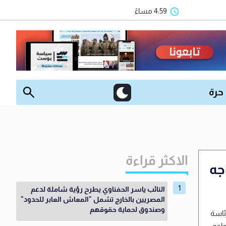
4:59 مساءً
 حرة
الاكثر قراءة
جه
النائب ياسر الحفناوي يطرح رؤية شاملة لدعم
المصريين بالخارج تشمل "المعاش العابر للحدود"
وصندوق لحماية حقوقهم
ئاسة
واجه