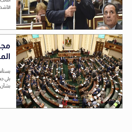
الأشخا
مجل
الم
يستأنف
يلي جد
بشأن 