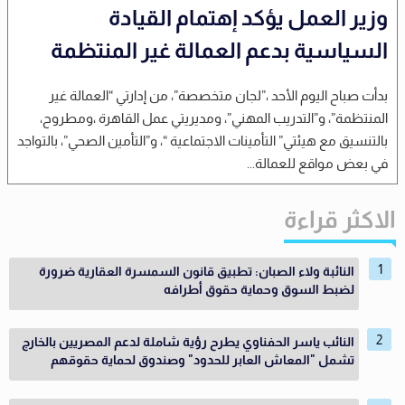
وزير العمل يؤكد إهتمام القيادة
السياسية بدعم العمالة غير المنتظمة
بدأت صباح اليوم الأحد ،”لجان متخصصة”، من إدارتي “العمالة غير
المنتظمة”، و”التدريب المهني”، ومديريتي عمل القاهرة ،ومطروح،
بالتنسيق مع هيئتي” التأمينات الاجتماعية “، و”التأمين الصحي”، بالتواجد
في بعض مواقع للعمالة...
الاكثر قراءة
النائبة ولاء الصبان: تطبيق قانون السمسرة العقارية ضرورة
لضبط السوق وحماية حقوق أطرافه
النائب ياسر الحفناوي يطرح رؤية شاملة لدعم المصريين بالخارج
تشمل "المعاش العابر للحدود" وصندوق لحماية حقوقهم