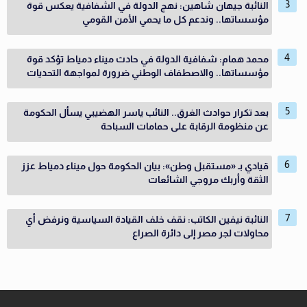
النائبة جيهان شاهين: نهج الدولة في الشفافية يعكس قوة
مؤسساتها.. وندعم كل ما يحمي الأمن القومي
محمد همام: شفافية الدولة في حادث ميناء دمياط تؤكد قوة
مؤسساتها.. والاصطفاف الوطني ضرورة لمواجهة التحديات
بعد تكرار حوادث الغرق.. النائب ياسر الهضيبي يسأل الحكومة
عن منظومة الرقابة على حمامات السباحة
قيادي بـ «مستقبل وطن»: بيان الحكومة حول ميناء دمياط عزز
الثقة وأربك مروجي الشائعات
النائبة نيفين الكاتب: نقف خلف القيادة السياسية ونرفض أي
محاولات لجر مصر إلى دائرة الصراع