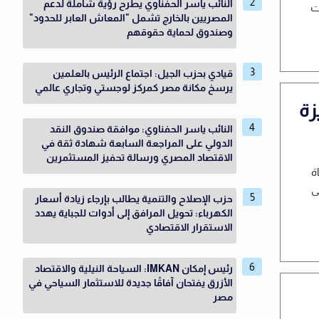
النائب ياسر الحفناوي يطرح رؤية شاملة لدعم
ت
المصريين بالخارج تشمل "المعاش العابر للحدود"
وصندوق لحماية حقوقهم
قيادي بحزب الجيل: اجتماع الرئيس بالعلمين
يرسخ مكانة مصر كمركز لوجستي وتجاري عالمي
زة
النائب ياسر الحفناوي: موافقة صندوق النقد
الدولي على المراجعة السابعة شهادة ثقة في
الاقتصاد المصري ورسالة تحفيز المستثمرين
ة
ى
حزب الإصلاح والتنمية يطالب بإرجاء زيادة أسعار
الكهرباء: تحويل المرافق إلى أدوات للجباية يهدد
الاستقرار الاقتصادي
رئيس إمكان IMKAN: السياحة النيلية والاقتصاد
الأزرق يفتحان آفاقًا جديدة للاستثمار السياحي في
مصر