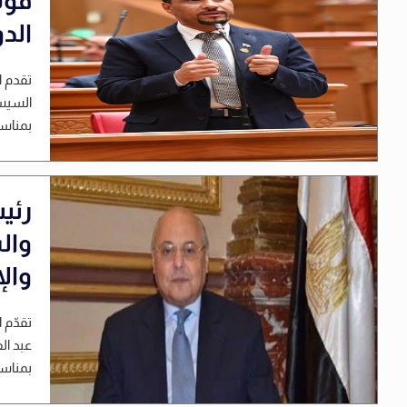
قوة
الد
تقدم ا
السيسي
بمناسب
رئي
وال
وال
تقدّم
عبد ال
بمناسب