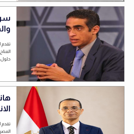
سرا
وال
تقدم ا
الفتاح
حلول عي
هان
الان
تقدم ا
المصري