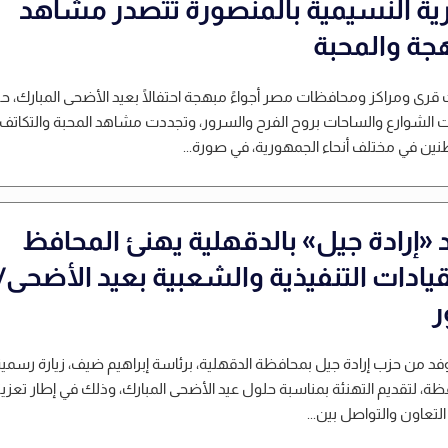
ية النسيمية بالمنصورة تتصدر مشاهد
هجة والمحبة
رى ومراكز ومحافظات مصر أجواءً مبهجة احتفالًا بعيد الأضحى المبارك، ح
الشوارع والساحات بروح الفرح والسرور، وتجددت مشاهد المحبة والتكاتف 
نين في مختلف أنحاء الجمهورية، في صورة...
 «إرادة جيل» بالدقهلية يهنئ المحافظ
قيادات التنفيذية والشعبية بعيد الأضحى/
فد من حزب إرادة جيل بمحافظة الدقهلية، برئاسة إبراهيم ضيف، زيارة رسمية
ظة، لتقديم التهنئة بمناسبة حلول عيد الأضحى المبارك، وذلك في إطار تعزيز
التعاون والتواصل بين...