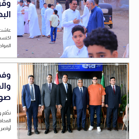
وقر
الب
عاشت ق
اكتست 
المواط
وفد
وال
صور
نظّم و
المحاف
أواصر 