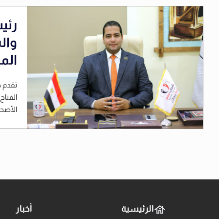
رئي
وال
الم
تقدم ح
الفتاح
الأضحى 
الرئيسية
أخبار