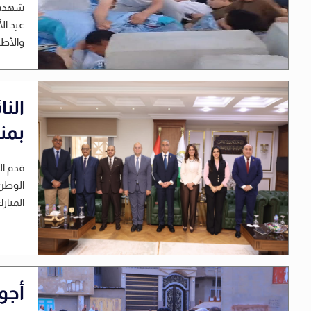
شهدت م
عيد ال
والأطف
الن
بمن
قدم ا
الوطن،
المبار
أجو