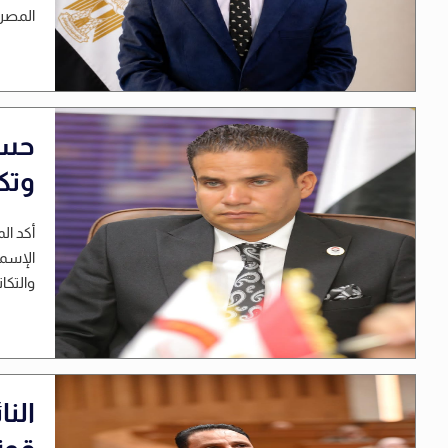
المصري
حسا
وتك
أكد ا
الإسما
والتكا
الن