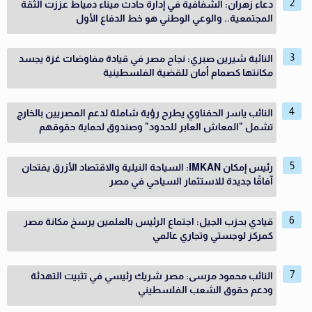
دعاء زهران: الشفافية في إدارة حادث ميناء دمياط عززت الثقة
المجتمعية.. والوعي الوطني هو خط الدفاع الأول
النائبة شيرين صبري: نجاح مصر في قيادة مفاوضات غزة يجسد
مكانتها كصمام أمان للقضية الفلسطينية
النائب ياسر الحفناوي يطرح رؤية شاملة لدعم المصريين بالخارج
تشمل "المعاش العابر للحدود" وصندوق لحماية حقوقهم
رئيس إمكان IMKAN: السياحة النيلية والاقتصاد الأزرق يفتحان
آفاقًا جديدة للاستثمار السياحي في مصر
قيادي بحزب الجيل: اجتماع الرئيس بالعلمين يرسخ مكانة مصر
كمركز لوجستي وتجاري عالمي
النائب محمود مرسى: مصر شريك رئيسي في تثبيت التهدئة
ودعم حقوق الشعب الفلسطيني