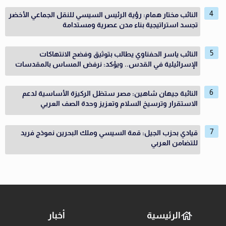
النائب مختار همام: رؤية الرئيس السيسي للنقل الجماعي الأخضر
تجسد استراتيجية بناء مدن عصرية ومستدامة
النائب ياسر الحفناوي يطالب بتوثيق وفضح الانتهاكات
الإسرائيلية في القدس.. ويؤكد: نرفض المساس بالمقدسات
النائبة جيهان شاهين: مصر ستظل الركيزة الأساسية لدعم
الاستقرار وترسيخ السلام وتعزيز وحدة الصف العربي
قيادي بحزب الجيل: قمة السيسي وملك البحرين نموذج فريد
للتضامن العربي
الرئيسية
أخبار