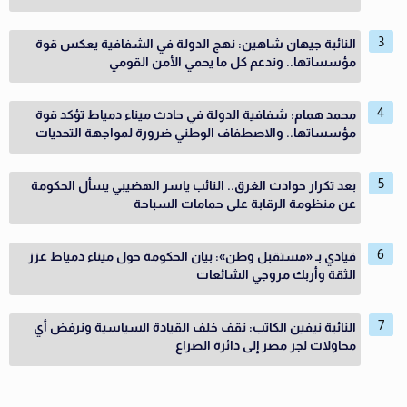
النائبة جيهان شاهين: نهج الدولة في الشفافية يعكس قوة
مؤسساتها.. وندعم كل ما يحمي الأمن القومي
محمد همام: شفافية الدولة في حادث ميناء دمياط تؤكد قوة
مؤسساتها.. والاصطفاف الوطني ضرورة لمواجهة التحديات
بعد تكرار حوادث الغرق.. النائب ياسر الهضيبي يسأل الحكومة
عن منظومة الرقابة على حمامات السباحة
قيادي بـ «مستقبل وطن»: بيان الحكومة حول ميناء دمياط عزز
الثقة وأربك مروجي الشائعات
النائبة نيفين الكاتب: نقف خلف القيادة السياسية ونرفض أي
محاولات لجر مصر إلى دائرة الصراع