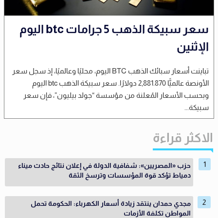
سعر سبيكة الذهب 5 جرامات btc اليوم
الإثنين
تباينت أسعار سبائك الذهب BTC اليوم، محليًا وعالميًا، إذ سجل سعر
الأونصة عالميًّا ‪2,881.870‬ دولارًا. سعر سبيكة الذهب btc اليوم
وبحسب الأسعار المُعلنة من مؤسسة “جولد بيليون”، فإن سعر
سبيكة...
الاكثر قراءة
حزب «المصريين»: شفافية الدولة في إعلان نتائج حادث ميناء
دمياط تؤكد قوة المؤسسات وترسخ الثقة
مجدي حمدان ينتقد زيادة أسعار الكهرباء: الحكومة تحمل
المواطن تكلفة الأزمات