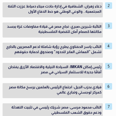
دعاء زهران: الشفافية في إدارة حادث ميناء دمياط عززت الثقة
المجتمعية.. والوعي الوطني هو خط الدفاع الأول
النائبة شيرين صبري: نجاح مصر في قيادة مفاوضات غزة يجسد
مكانتها كصمام أمان للقضية الفلسطينية
النائب ياسر الحفناوي يطرح رؤية شاملة لدعم المصريين بالخارج
تشمل "المعاش العابر للحدود" وصندوق لحماية حقوقهم
رئيس إمكان IMKAN: السياحة النيلية والاقتصاد الأزرق يفتحان
آفاقًا جديدة للاستثمار السياحي في مصر
قيادي بحزب الجيل: اجتماع الرئيس بالعلمين يرسخ مكانة مصر
كمركز لوجستي وتجاري عالمي
النائب محمود مرسى: مصر شريك رئيسي في تثبيت التهدئة
ودعم حقوق الشعب الفلسطيني