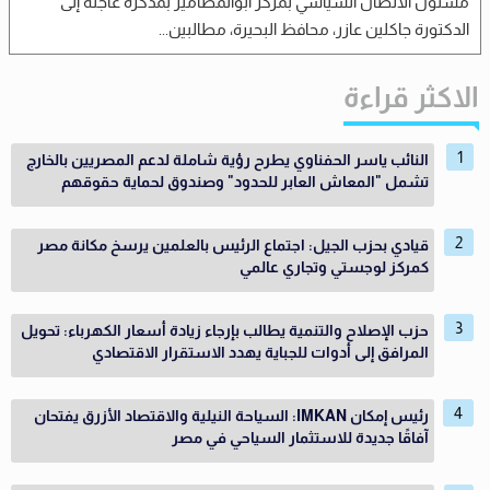
مسئول الاتصال السياسي بمركز ابوالمطامير بمذكرة عاجلة إلى
الدكتورة جاكلين عازر، محافظ البحيرة، مطالبين...
الاكثر قراءة
النائب ياسر الحفناوي يطرح رؤية شاملة لدعم المصريين بالخارج
تشمل "المعاش العابر للحدود" وصندوق لحماية حقوقهم
قيادي بحزب الجيل: اجتماع الرئيس بالعلمين يرسخ مكانة مصر
كمركز لوجستي وتجاري عالمي
حزب الإصلاح والتنمية يطالب بإرجاء زيادة أسعار الكهرباء: تحويل
المرافق إلى أدوات للجباية يهدد الاستقرار الاقتصادي
رئيس إمكان IMKAN: السياحة النيلية والاقتصاد الأزرق يفتحان
آفاقًا جديدة للاستثمار السياحي في مصر