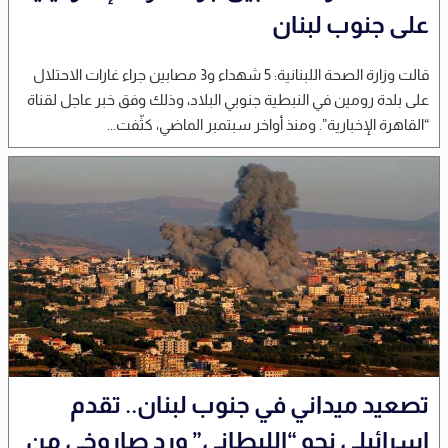
على جنوب لبنان
قالت وزارة الصحة اللبنانية: 5 شهداء و3 مصابين جراء غارات الاحتلال
على بلدة رومين في النبطية جنوبي البلاد، وذلك وفق خبر عاجل لقناة
“القاهرة الإخبارية”. ومنذ أواخر سبتمبر الماضي، كثّفت...
تصعيد ميداني في جنوب لبنان.. تقدم
إسرائيلي نحو “الليطاني” ورد صاروخي من