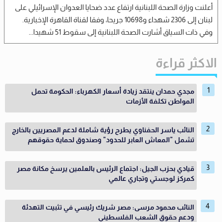
أعلنت وزارة الصحة اللبنانية ارتفاع عدد ضحايا العدوان الإسرائيلي على
لبنان إلى 2306 شهداء و10698 جريحا، وفقا لقناة القاهرة الإخبارية.
وفي ذات السياق أشارت الصحة اللبنانية إلى سقوط 51 شهيدا...
الاكثر قراءة
مجدي حمدان ينتقد زيادة أسعار الكهرباء: الحكومة تحمل
المواطن تكلفة الأزمات
النائب ياسر الحفناوي يطرح رؤية شاملة لدعم المصريين بالخارج
تشمل "المعاش العابر للحدود" وصندوق لحماية حقوقهم
قيادي بحزب الجيل: اجتماع الرئيس بالعلمين يرسخ مكانة مصر
كمركز لوجستي وتجاري عالمي
النائب محمود مرسى: مصر شريك رئيسي في تثبيت التهدئة
ودعم حقوق الشعب الفلسطيني