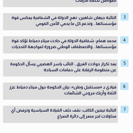
المواطن تكلفة الأزمات
النائبة جيهان شاهين: نهج الدولة في الشفافية يعكس قوة
مؤسساتها.. وندعم كل ما يحمي الأمن القومي
محمد همام: شفافية الدولة في حادث ميناء دمياط تؤكد قوة
مؤسساتها.. والاصطفاف الوطني ضرورة لمواجهة التحديات
بعد تكرار حوادث الغرق.. النائب ياسر الهضيبي يسأل الحكومة
عن منظومة الرقابة على حمامات السباحة
قيادي بـ «مستقبل وطن»: بيان الحكومة حول ميناء دمياط عزز
الثقة وأربك مروجي الشائعات
النائبة نيفين الكاتب: نقف خلف القيادة السياسية ونرفض أي
محاولات لجر مصر إلى دائرة الصراع