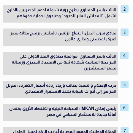
النائب ياسر الحفناوي يطرح رؤية شاملة لدعم المصريين بالخارج
تشمل "المعاش العابر للحدود" وصندوق لحماية حقوقهم
قيادي بحزب الجيل: اجتماع الرئيس بالعلمين يرسخ مكانة مصر
كمركز لوجستي وتجاري عالمي
النائب ياسر الحفناوي: موافقة صندوق النقد الدولي على
المراجعة السابعة شهادة ثقة في الاقتصاد المصري ورسالة
تحفيز المستثمرين
حزب الإصلاح والتنمية يطالب بإرجاء زيادة أسعار الكهرباء: تحويل
المرافق إلى أدوات للجباية يهدد الاستقرار الاقتصادي
رئيس إمكان IMKAN: السياحة النيلية والاقتصاد الأزرق يفتحان
آفاقًا جديدة للاستثمار السياحي في مصر
الحركة الوطنية: الجهود المصرية أعادت الزخم لمسار الحلول