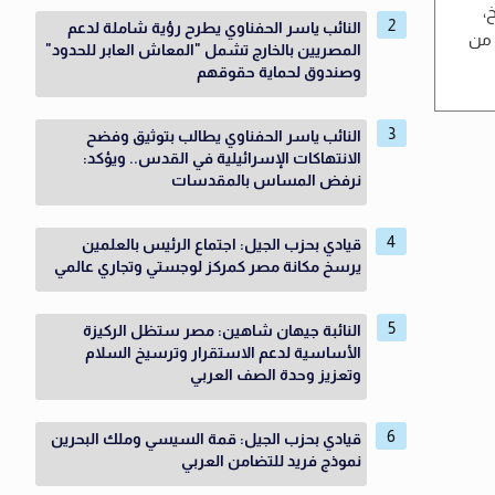
،
النائب ياسر الحفناوي يطرح رؤية شاملة لدعم
لسادس من
المصريين بالخارج تشمل "المعاش العابر للحدود"
وصندوق لحماية حقوقهم
النائب ياسر الحفناوي يطالب بتوثيق وفضح
الانتهاكات الإسرائيلية في القدس.. ويؤكد:
نرفض المساس بالمقدسات
قيادي بحزب الجيل: اجتماع الرئيس بالعلمين
يرسخ مكانة مصر كمركز لوجستي وتجاري عالمي
النائبة جيهان شاهين: مصر ستظل الركيزة
الأساسية لدعم الاستقرار وترسيخ السلام
وتعزيز وحدة الصف العربي
قيادي بحزب الجيل: قمة السيسي وملك البحرين
نموذج فريد للتضامن العربي