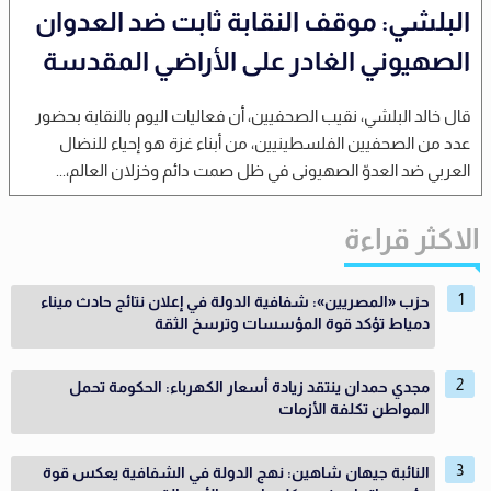
البلشي: موقف النقابة ثابت ضد العدوان
الصهيوني الغادر على الأراضي المقدسة
قال خالد البلشي، نقيب الصحفيين، أن فعاليات اليوم بالنقابة بحضور
عدد من الصحفيين الفلسطينيين، من أبناء غزة هو إحياء للنضال
العربي ضد العدوّ الصهيونى في ظل صمت دائم وخزلان العالم،...
الاكثر قراءة
حزب «المصريين»: شفافية الدولة في إعلان نتائج حادث ميناء
دمياط تؤكد قوة المؤسسات وترسخ الثقة
مجدي حمدان ينتقد زيادة أسعار الكهرباء: الحكومة تحمل
المواطن تكلفة الأزمات
النائبة جيهان شاهين: نهج الدولة في الشفافية يعكس قوة