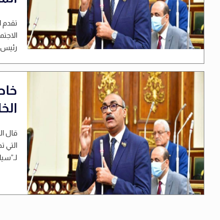
تقدم ا
الاجتم
رئيس م
الخ
قال ال
التي ت
لـ”سيا