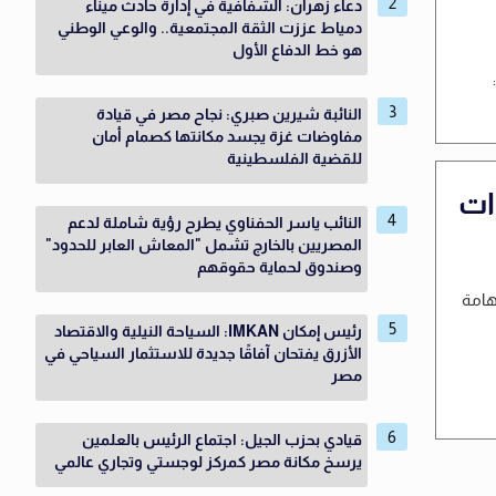
دعاء زهران: الشفافية في إدارة حادث ميناء
دمياط عززت الثقة المجتمعية.. والوعي الوطني
هو خط الدفاع الأول
النائبة شيرين صبري: نجاح مصر في قيادة
مفاوضات غزة يجسد مكانتها كصمام أمان
للقضية الفلسطينية
 الوحدات
النائب ياسر الحفناوي يطرح رؤية شاملة لدعم
المصريين بالخارج تشمل "المعاش العابر للحدود"
وصندوق لحماية حقوقهم
هامة
رئيس إمكان IMKAN: السياحة النيلية والاقتصاد
الأزرق يفتحان آفاقًا جديدة للاستثمار السياحي في
مصر
قيادي بحزب الجيل: اجتماع الرئيس بالعلمين
يرسخ مكانة مصر كمركز لوجستي وتجاري عالمي