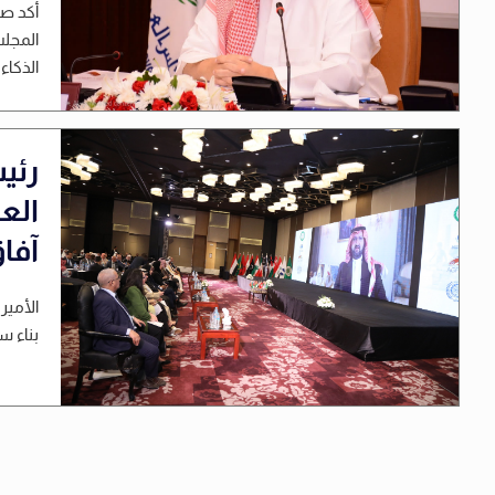
أكد صا
المجلس
الذكاء
رئي
الع
آفا
الأمير
بناء س