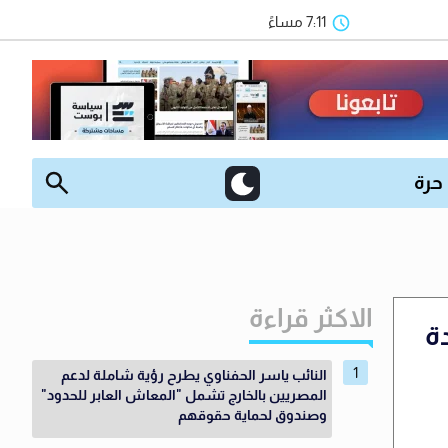
7:11 مساءً
 حرة
الاكثر قراءة
ة
النائب ياسر الحفناوي يطرح رؤية شاملة لدعم
المصريين بالخارج تشمل "المعاش العابر للحدود"
وصندوق لحماية حقوقهم