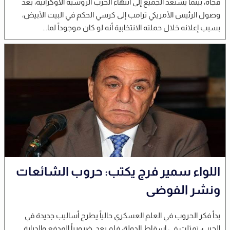
فجأة، بينما يستعد الجميع إلى انتهاء الحرب الروسية الأوكرانية، بعد
وصول الرئيس الأمريكي ترامب إلى كرسي الحكم في البيت الأبيض،
بسبب إعلانه خلال حملته الانتخابية أنه لو كان موجوداً لما...
اللواء سمير فرج يكتب: حروب الشائعات
ونشر الفوضى
بدأ فكر الحروب في العلم العسكري حالياً يطرح أساليب جديدة في
الحرب، تمثلت في إسقاط الدولة، فلم يعد ضرورياً المدفع والدبابة