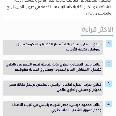
الأسبق، محاضرة عن أساليب حروب الجيل الرابع والخامس ودور
الشائعات والأخبار الكاذبة كأساليب مستخدمة في حروب الجيل الرابع
والخامس. وقال...
الاكثر قراءة
مجدي حمدان ينتقد زيادة أسعار الكهرباء: الحكومة تحمل
المواطن تكلفة الأزمات
النائب ياسر الحفناوي يطرح رؤية شاملة لدعم المصريين بالخارج
تشمل "المعاش العابر للحدود" وصندوق لحماية حقوقهم
قيادي بحزب الجيل: اجتماع الرئيس بالعلمين يرسخ مكانة مصر
كمركز لوجستي وتجاري عالمي
النائب محمود مرسى: مصر شريك رئيسي في تثبيت التهدئة
ودعم حقوق الشعب الفلسطيني