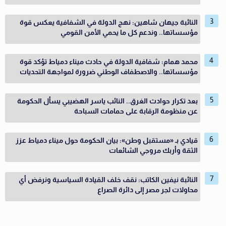
النائبة جيهان شاهين: نهج الدولة في الشفافية يعكس قوة
مؤسساتها.. وندعم كل ما يحمي الأمن القومي
محمد همام: شفافية الدولة في حادث ميناء دمياط تؤكد قوة
مؤسساتها.. والاصطفاف الوطني ضرورة لمواجهة التحديات
بعد تكرار حوادث الغرق.. النائب ياسر الهضيبي يسأل الحكومة
عن منظومة الرقابة على حمامات السباحة
قيادي بـ «مستقبل وطن»: بيان الحكومة حول ميناء دمياط عزز
الثقة وأربك مروجي الشائعات
النائبة نيفين الكاتب: نقف خلف القيادة السياسية ونرفض أي
محاولات لجر مصر إلى دائرة الصراع