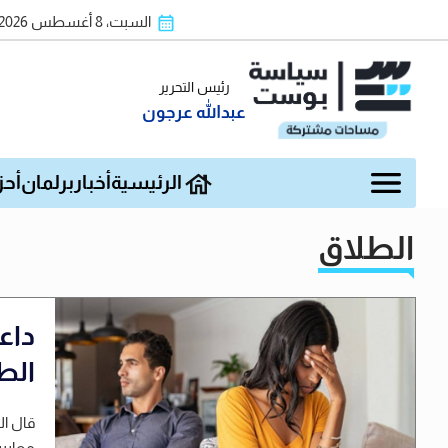
السبت، 8 أغسطس 2026
رئيس التحرير
عبدالله عرجون
الرئيسية
أخبار
برلمان
أحز
الطلاق
داع
الط
قال ال
معايير 