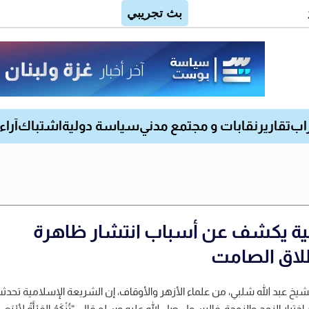
اب
تقارير
نقابات و مجتمع مدني
سياسة دولية
اشتباك
آراء
ية يكشف عن أسباب انتشار ظاهرة
لاق الصامت
شيخ عبد الله شلبي، من علماء الأزهر والأوقاف، إن الشريعة الإسلامية تحد
اختيار الزوج والزوجة، فالرسول صل الله عليه وسلم قال: “تُنْكَحُ المَرْأَةُ لأرْبَعٍ: