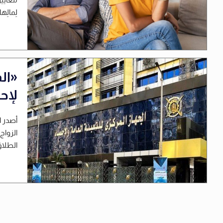
لِمالِها
«ال
لإحص
أصدر ا
الطلاق