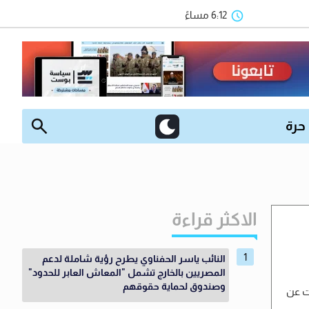
6:12 مساءً
 حرة
الاكثر قراءة
النائب ياسر الحفناوي يطرح رؤية شاملة لدعم
المصريين بالخارج تشمل "المعاش العابر للحدود"
وصندوق لحماية حقوقهم
ثت عن