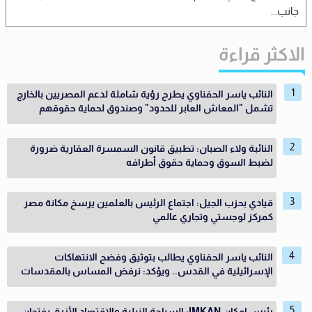
جانب...
الاكثر قراءة
النائب ياسر الحفناوي يطرح رؤية شاملة لدعم المصريين بالخارج
تشمل "المعاش العابر للحدود" وصندوق لحماية حقوقهم
النائبة ولاء الصبان: تطبيق قانون السمسرة العقارية ضرورة
لضبط السوق وحماية حقوق أطرافه
قيادي بحزب الجيل: اجتماع الرئيس بالعلمين يرسخ مكانة مصر
كمركز لوجستي وتجاري عالمي
النائب ياسر الحفناوي يطالب بتوثيق وفضح الانتهاكات
الإسرائيلية في القدس.. ويؤكد: نرفض المساس بالمقدسات
رئيس إمكان IMKAN: السياحة النيلية والاقتصاد الأزرق يفتحان