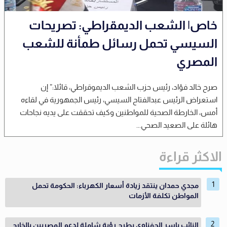
خاص| الشعب الديمقراطي: تصريحات
السيسي تحمل رسائل طمأنة للشعب
المصري
صرح خالد فؤاد، رئيس حزب الشعب الديموقراطي، قائلا:” إن
استعراض الرئيس عبدالفتاح السيسي، رئيس الجمهورية في لقاءه
أمس، الخارطة الصحية للمواطنين وكيف تحققت على يديه نجاحات
هائلة على الصعيد الصحي...
الاكثر قراءة
مجدي حمدان ينتقد زيادة أسعار الكهرباء: الحكومة تحمل
المواطن تكلفة الأزمات
النائب ياسر الحفناوي يطرح رؤية شاملة لدعم المصريين بالخارج