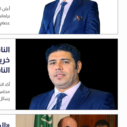
أعلن ا
برلمان
عصام ا
الن
خري
النا
أكد ال
مجلس ا
رسائل 
«ال