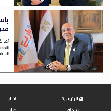
باس
قدر
أكد ال
إتاحة 
الشباب
الرئيسية
أخبار
برلمان
أحزاب