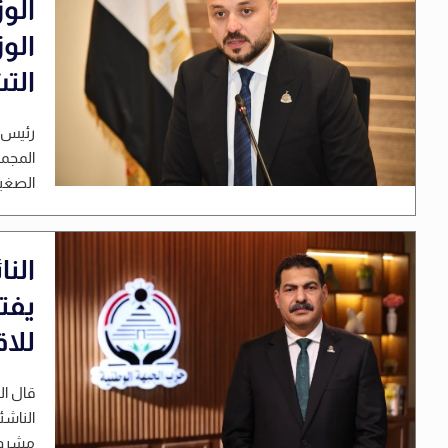
الوز
الو
الت
رئيس م
المجمو
الصغير
الن
يفت
للا
قال ال
الناشئ
مشروع