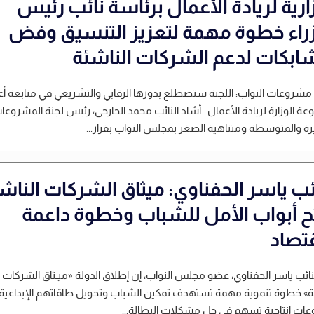
ارية لريادة الأعمال برئاسة نائب رئيس
زراء خطوة مهمة لتعزيز التنسيق وفض
شابكات لدعم الشركات الناشئة
شروعات النواب: اللجنة ستضطلع بدورها الرقابي والتشريعي في متابعة أ
عة الوزارة لريادة الأعمال أشاد النائب محمد الجارحي، رئيس لجنة المشروعا
ة والمتوسطة ومتناهية الصغر بمجلس النواب بقرار...
ائب ياسر الحفناوي: ميثاق الشركات الناش
ح أبواب الأمل للشباب وخطوة داعمة
قتصاد
نائب ياسر الحفناوي، عضو مجلس النواب، إن إطلاق الدولة «ميـثاق الشركات
ة» خطوة تنموية مهمة تستهدف تمكين الشباب وتحويل طاقاتهم الإبداعية 
ات إنتاجية تسهم في حل مشكلات البطالة...