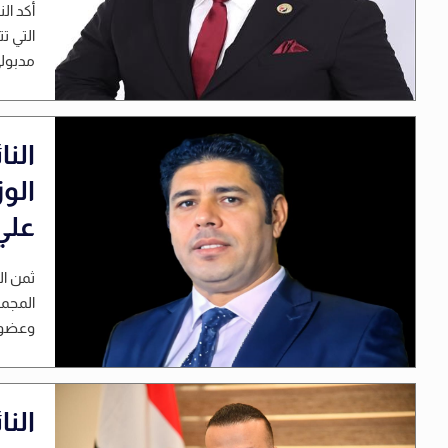
أكد ا
التي ت
مدبولي
الن
الو
علي
ثمن ال
المجمو
وعضوية
الن