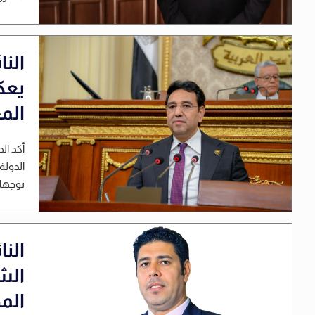
الن
يعك
المع
أكد ال
الدولة
توجهات
النا
الش
الم