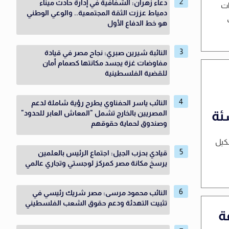
دعاء زهران: الشفافية في إدارة حادث ميناء
ات
دمياط عززت الثقة المجتمعية.. والوعي الوطني
هو خط الدفاع الأول
النائبة شيرين صبري: نجاح مصر في قيادة
مفاوضات غزة يجسد مكانتها كصمام أمان
للقضية الفلسطينية
النائب ياسر الحفناوي يطرح رؤية شاملة لدعم
ئة
المصريين بالخارج تشمل "المعاش العابر للحدود"
وصندوق لحماية حقوقهم
شكيل
قيادي بحزب الجيل: اجتماع الرئيس بالعلمين
يرسخ مكانة مصر كمركز لوجستي وتجاري عالمي
النائب محمود مرسى: مصر شريك رئيسي في
تثبيت التهدئة ودعم حقوق الشعب الفلسطيني
ة