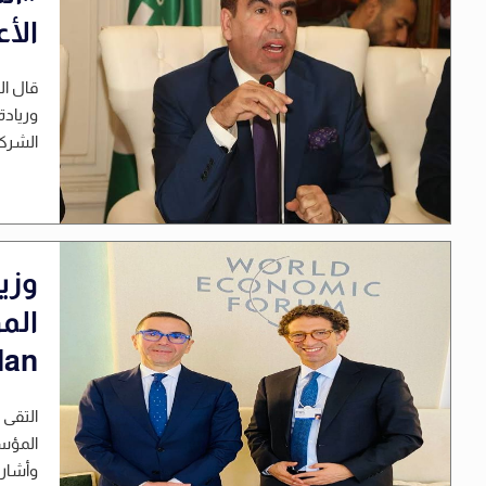
الأ
قال ال
وريادة
الشركا
وزير
lan
التقى 
وأشار 