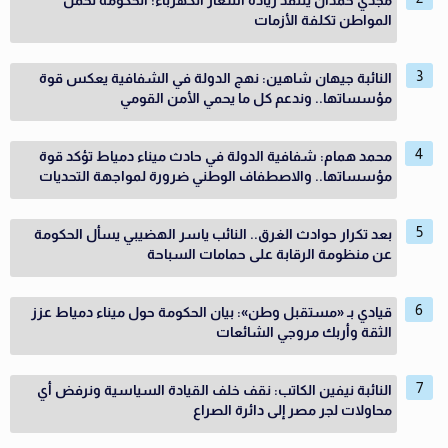
مجدي حمدان ينتقد زيادة أسعار الكهرباء: الحكومة تحمل
المواطن تكلفة الأزمات
النائبة جيهان شاهين: نهج الدولة في الشفافية يعكس قوة
مؤسساتها.. وندعم كل ما يحمي الأمن القومي
محمد همام: شفافية الدولة في حادث ميناء دمياط تؤكد قوة
مؤسساتها.. والاصطفاف الوطني ضرورة لمواجهة التحديات
بعد تكرار حوادث الغرق.. النائب ياسر الهضيبي يسأل الحكومة
عن منظومة الرقابة على حمامات السباحة
قيادي بـ «مستقبل وطن»: بيان الحكومة حول ميناء دمياط عزز
الثقة وأربك مروجي الشائعات
النائبة نيفين الكاتب: نقف خلف القيادة السياسية ونرفض أي
محاولات لجر مصر إلى دائرة الصراع