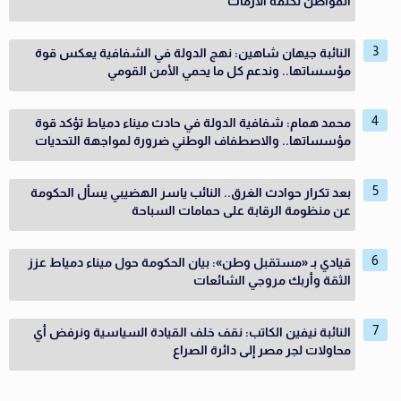
المواطن تكلفة الأزمات
النائبة جيهان شاهين: نهج الدولة في الشفافية يعكس قوة
مؤسساتها.. وندعم كل ما يحمي الأمن القومي
محمد همام: شفافية الدولة في حادث ميناء دمياط تؤكد قوة
مؤسساتها.. والاصطفاف الوطني ضرورة لمواجهة التحديات
بعد تكرار حوادث الغرق.. النائب ياسر الهضيبي يسأل الحكومة
عن منظومة الرقابة على حمامات السباحة
قيادي بـ «مستقبل وطن»: بيان الحكومة حول ميناء دمياط عزز
الثقة وأربك مروجي الشائعات
النائبة نيفين الكاتب: نقف خلف القيادة السياسية ونرفض أي
محاولات لجر مصر إلى دائرة الصراع