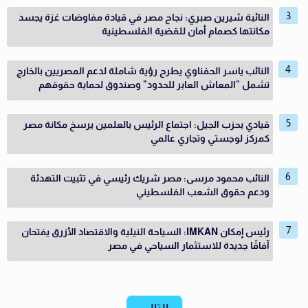
النائبة شيرين صبري: نجاح مصر في قيادة مفاوضات غزة يجسد
مكانتها كصمام أمان للقضية الفلسطينية
النائب ياسر الحفناوي يطرح رؤية شاملة لدعم المصريين بالخارج
تشمل "المعاش العابر للحدود" وصندوق لحماية حقوقهم
قيادي بحزب الجيل: اجتماع الرئيس بالعلمين يرسخ مكانة مصر
كمركز لوجستي وتجاري عالمي
النائب محمود مرسى: مصر شريك رئيسي في تثبيت التهدئة
ودعم حقوق الشعب الفلسطيني
رئيس إمكان IMKAN: السياحة النيلية والاقتصاد الأزرق يفتحان
آفاقًا جديدة للاستثمار السياحي في مصر