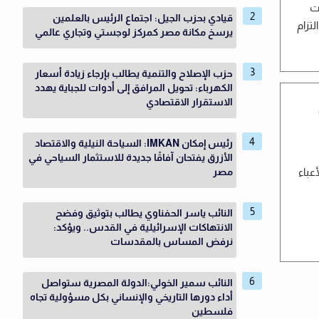
ات
قيادي بحزب الجيل: اجتماع الرئيس بالعلمين
تزام
يرسخ مكانة مصر كمركز لوجستي وتجاري عالمي
حزب الإصلاح والتنمية يطالب بإرجاء زيادة أسعار
الكهرباء: تحويل المرافق إلى أدوات للجباية يهدد
الاستقرار الاقتصادي
رئيس إمكان IMKAN: السياحة النيلية والاقتصاد
الأزرق يفتحان آفاقًا جديدة للاستثمار السياحي في
عباء
مصر
النائب ياسر الحفناوي يطالب بتوثيق وفضح
الانتهاكات الإسرائيلية في القدس.. ويؤكد:
نرفض المساس بالمقدسات
النائب سمير الخولي:الدولة المصرية ستواصل
أداء دورها التاريخي والإنساني بكل مسؤولية تجاه
فلسطين