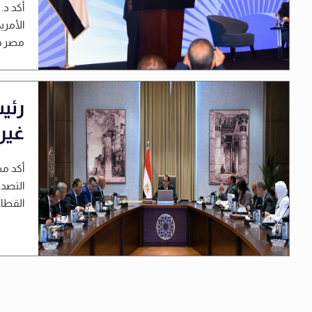
أكد د.
الأمري
مصر في
رئي
غير
أكد مص
التصدي
القطاع