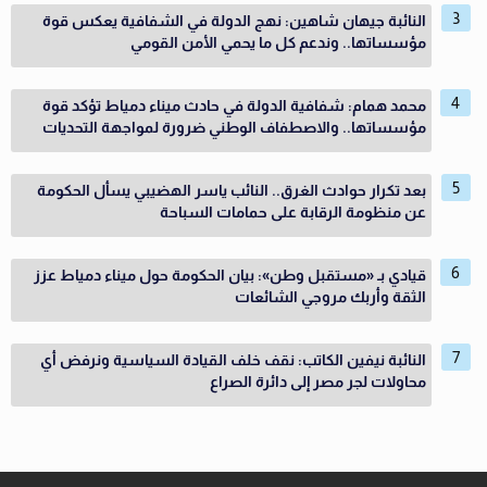
النائبة جيهان شاهين: نهج الدولة في الشفافية يعكس قوة
مؤسساتها.. وندعم كل ما يحمي الأمن القومي
محمد همام: شفافية الدولة في حادث ميناء دمياط تؤكد قوة
مؤسساتها.. والاصطفاف الوطني ضرورة لمواجهة التحديات
بعد تكرار حوادث الغرق.. النائب ياسر الهضيبي يسأل الحكومة
عن منظومة الرقابة على حمامات السباحة
قيادي بـ «مستقبل وطن»: بيان الحكومة حول ميناء دمياط عزز
الثقة وأربك مروجي الشائعات
النائبة نيفين الكاتب: نقف خلف القيادة السياسية ونرفض أي
محاولات لجر مصر إلى دائرة الصراع