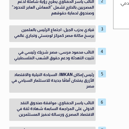
النائب ياسر الحفناوي يطرح رؤية شاملة لدعم
دمي،
المصريين بالخارج تشمل "المعاش العابر للحدود"
وصندوق لحماية حقوقهم
قيادي بحزب الجيل: اجتماع الرئيس بالعلمين
يرسخ مكانة مصر كمركز لوجستي وتجاري عالمي
النائب محمود مرسى: مصر شريك رئيسي في
تثبيت التهدئة ودعم حقوق الشعب الفلسطيني
رئيس إمكان IMKAN: السياحة النيلية والاقتصاد
الأزرق يفتحان آفاقًا جديدة للاستثمار السياحي في
مصر
النائب ياسر الحفناوي: موافقة صندوق النقد
الدولي على المراجعة السابعة شهادة ثقة في
الاقتصاد المصري ورسالة تحفيز المستثمرين