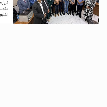
في إطا
عقدت أ
القليوب