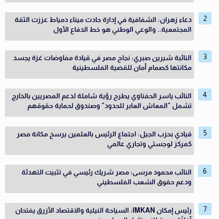
دعاء زهران: الشفافية في إدارة حادث ميناء دمياط عززت الثقة
المجتمعية.. والوعي الوطني هو خط الدفاع الأول
النائبة شيرين صبري: نجاح مصر في قيادة مفاوضات غزة يجسد
مكانتها كصمام أمان للقضية الفلسطينية
النائب ياسر الحفناوي يطرح رؤية شاملة لدعم المصريين بالخارج
تشمل "المعاش العابر للحدود" وصندوق لحماية حقوقهم
قيادي بحزب الجيل: اجتماع الرئيس بالعلمين يرسخ مكانة مصر
كمركز لوجستي وتجاري عالمي
النائب محمود مرسى: مصر شريك رئيسي في تثبيت التهدئة
ودعم حقوق الشعب الفلسطيني
رئيس إمكان IMKAN: السياحة النيلية والاقتصاد الأزرق يفتحان