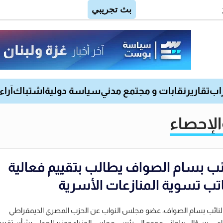
اب
تقارير
نقابات و مجتمع مدني
سياسة دولية
اشتباك
آراء
الإحصاء
ائب بسام الصواف يطالب بتقييم فعالية
تب تسوية المنازعات الأسرية
لنائب بسام الصواف، عضو مجلس النواب عن الحزب المصري الديمقراطي
اعي، بسؤال برلماني موجه إلى رئيس مجلس الوزراء ووزير العدل، بشأن تقييم