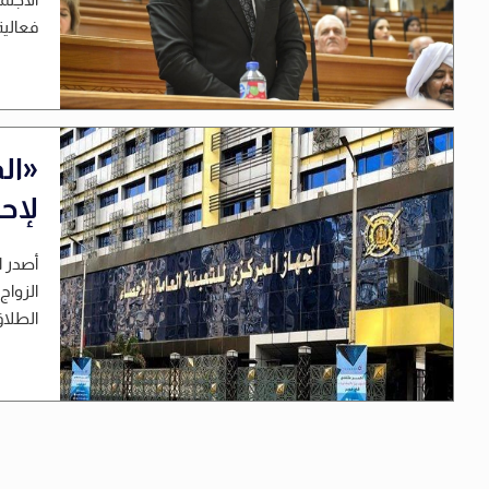
فعالية
«ال
لإحص
أصدر ا
الطلاق