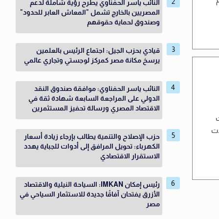
النائب ياسر الحفناوي يطرح رؤية شاملة لدعم
المصريين بالخارج تشمل "المعاش العابر للحدود"
وصندوق لحماية حقوقهم
قيادي بحزب الجيل: اجتماع الرئيس بالعلمين
يرسخ مكانة مصر كمركز لوجستي وتجاري عالمي
النائب ياسر الحفناوي: موافقة صندوق النقد
الدولي على المراجعة السابعة شهادة ثقة في
الاقتصاد المصري ورسالة تحفيز المستثمرين
ت
لات
حزب الإصلاح والتنمية يطالب بإرجاء زيادة أسعار
الكهرباء: تحويل المرافق إلى أدوات للجباية يهدد
الاستقرار الاقتصادي
رئيس إمكان IMKAN: السياحة النيلية والاقتصاد
الأزرق يفتحان آفاقًا جديدة للاستثمار السياحي في
مصر