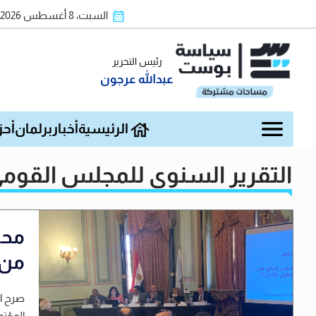
السبت، 8 أغسطس 2026
رئيس التحرير
عبدالله عرجون
الرئيسية
أخبار
برلمان
أحز
التقرير السنوي للمجلس القوم
محم
من 
صرح ال
المؤتم