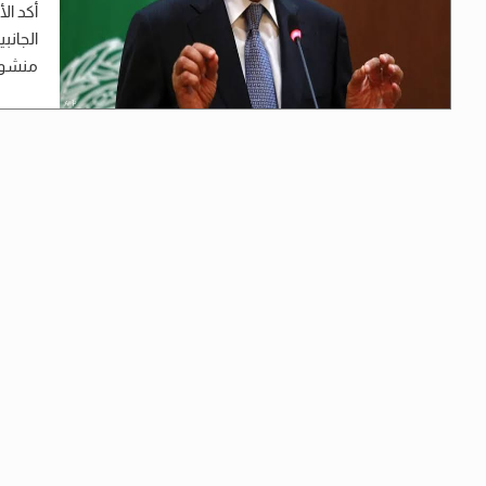
أكد ال
الجانب
منشور 