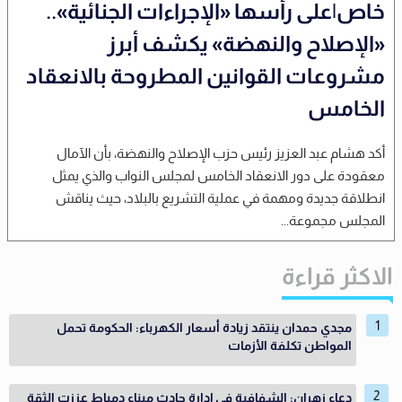
خاص|على رأسها «الإجراءات الجنائية»..
«الإصلاح والنهضة» يكشف أبرز
مشروعات القوانين المطروحة بالانعقاد
الخامس
أكد هشام عبد العزيز رئيس حزب الإصلاح والنهضة، بأن الآمال
معقودة على دور الانعقاد الخامس لمجلس النواب والذي يمثل
انطلاقة جديدة ومهمة في عملية التشريع بالبلاد، حيث يناقش
المجلس مجموعة...
الاكثر قراءة
مجدي حمدان ينتقد زيادة أسعار الكهرباء: الحكومة تحمل
المواطن تكلفة الأزمات
دعاء زهران: الشفافية في إدارة حادث ميناء دمياط عززت الثقة