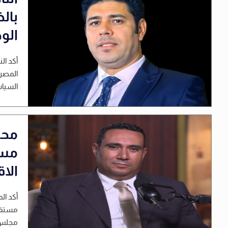
بال
الو
أكد ال
المصري
السياس
محم
مست
الا
أكد ال
مستقبل
مجلس ا