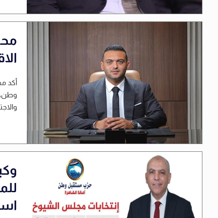
محم
الا
أكد مح
وطن، أ
والاجتم
وكي
للم
است