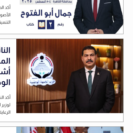
أكد ال
الأصول
التنمية
النا
أشه
الو
أكد ال
لوزير 
الرعاية