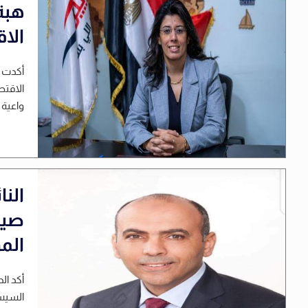
هبة
الا
أكدت ا
الاقتص
واعية 
الن
صيا
الم
أكد ال
السيسي