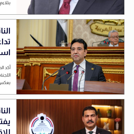
يتلاءم
الن
تدا
است
أكد ال
اللجنة
يعكس إ
الن
يفت
للا