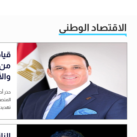
الاقتصاد الوطني
قيا
من 
وال
حذر أح
المتصا
تهديدا
الن