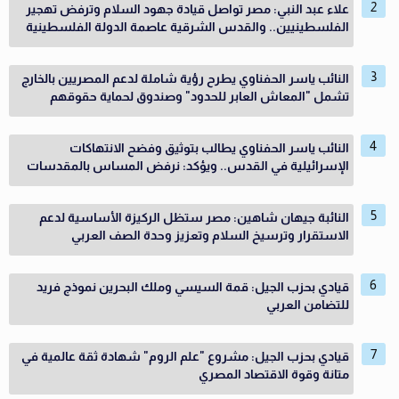
علاء عبد النبي: مصر تواصل قيادة جهود السلام وترفض تهجير
الفلسطينيين.. والقدس الشرقية عاصمة الدولة الفلسطينية
النائب ياسر الحفناوي يطرح رؤية شاملة لدعم المصريين بالخارج
تشمل "المعاش العابر للحدود" وصندوق لحماية حقوقهم
النائب ياسر الحفناوي يطالب بتوثيق وفضح الانتهاكات
الإسرائيلية في القدس.. ويؤكد: نرفض المساس بالمقدسات
النائبة جيهان شاهين: مصر ستظل الركيزة الأساسية لدعم
الاستقرار وترسيخ السلام وتعزيز وحدة الصف العربي
قيادي بحزب الجيل: قمة السيسي وملك البحرين نموذج فريد
للتضامن العربي
قيادي بحزب الجيل: مشروع "علم الروم" شهادة ثقة عالمية في
متانة وقوة الاقتصاد المصري