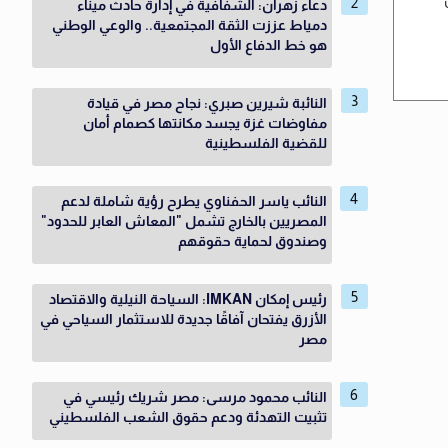
دعاء زهران: الشفافية في إدارة حادث ميناء
دمياط عززت الثقة المجتمعية.. والوعي الوطني
هو خط الدفاع الأول
النائبة شيرين صبري: نجاح مصر في قيادة
مفاوضات غزة يجسد مكانتها كصمام أمان
للقضية الفلسطينية
النائب ياسر الحفناوي يطرح رؤية شاملة لدعم
المصريين بالخارج تشمل "المعاش العابر للحدود"
وصندوق لحماية حقوقهم
رئيس إمكان IMKAN: السياحة النيلية والاقتصاد
الأزرق يفتحان آفاقًا جديدة للاستثمار السياحي في
مصر
النائب محمود مرسى: مصر شريك رئيسي في
تثبيت التهدئة ودعم حقوق الشعب الفلسطيني