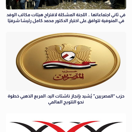
في ثاني اجتماعاتها .. اللجنة المشكلة لاقتراح هيئات مكاتب الوفد
في المنوفية تتوافق على اختيار الدكتور محمد كامل رئيسًا شرفيًا
حزب “المصريين” يُشيد بإنجاز ناشئات اليد: المربع الذهبي خطوة
نحو التتويج العالمي