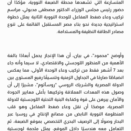
المتسارعة التي تشهدها محطة الضبعة النووية، مؤكدًا أن
حضور رئيس مجلس الوزراء، الدكتور مصطفى مدبولي، مراسم
تركيب وعاء ضغط المفاعل للوحدة النووية الثانية يمثل خطوة
استراتيجية جديدة نحو بناء مصر المستقبل القائمة على تنوع
مصادر الطاقة النظيفة والمستدامة.
وأوضح “محمود”، في بيان، أن هذا الإنجاز يحمل أبعادًا بالغة
الأهمية من المنظور اللوجستي والاقتصادي، لا سيما وأنه جاء
بعد 7 أشهر فقط من تركيب وعاء الوحدة الأولى، مما يعكس
انضباطًا صارمًا في الجداول الزمنية وتنسيقًا رفيع المستوى بين
الدولة المصرية والشريك الروسي “روسآتوم”، مشيرًا إلى أن
وصول هذه المعدات العملاقة وتركيبها بأعلى معايير الجودة
والأمان يبرهن على قوة وكفاءة البنية التحتية اللوجستية للدولة
المصرية، موضحًا أن نقل وعاء ضغط المفاعل وهو قلب
المنظومة النووية النابض من مصانع الإنتاج في روسيا عبر
البحار وصولاً إلى الرصيف البحري التخصصي بموقع الضبعة، ثم
التعامل معه هندسيًا داخل الموقع، يمثل ملحمة لوجستية