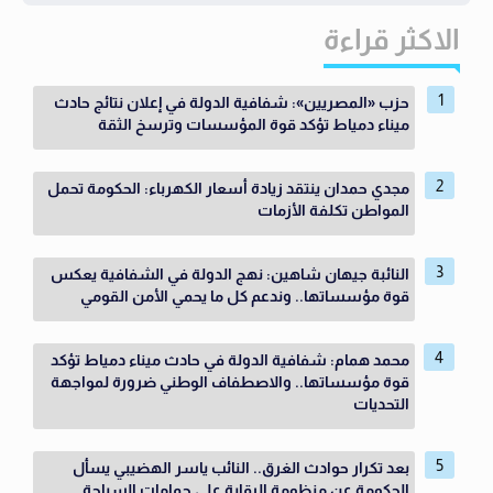
الاكثر قراءة
حزب «المصريين»: شفافية الدولة في إعلان نتائج حادث
ميناء دمياط تؤكد قوة المؤسسات وترسخ الثقة
مجدي حمدان ينتقد زيادة أسعار الكهرباء: الحكومة تحمل
المواطن تكلفة الأزمات
النائبة جيهان شاهين: نهج الدولة في الشفافية يعكس
قوة مؤسساتها.. وندعم كل ما يحمي الأمن القومي
محمد همام: شفافية الدولة في حادث ميناء دمياط تؤكد
قوة مؤسساتها.. والاصطفاف الوطني ضرورة لمواجهة
التحديات
بعد تكرار حوادث الغرق.. النائب ياسر الهضيبي يسأل
الحكومة عن منظومة الرقابة على حمامات السباحة