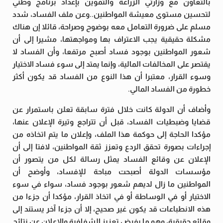
بالتعاون مع وزارتي الزراعة والتموين بإعداد برنامج وطني
لتحسين مستوى معيشة المواطنين..وعن ملف الفساد، شدد
مسلم على ضرورة التعامل معه بوضوح وصراحة، قائلا إن هناك
مشكلة حقيقية يجب الاعتراف بها ومواجهتها، مشيرا إلى أن
شعور المواطنين بوجود فساد أصبح مرتفعا، وأن الفساد لا
يقتصر على المخالفات المالية، وإنما يمتد إلى سوء فساد الاختيار
وسوء القرار، معتبرا أن هذا النوع من الفساد قد يكون أكثر
خطورة من الفساد المالي.
وأضاف أن الدولة كانت خلال فترة سابقة تعلن باستمرار عن
قضايا وضبطيات الفساد، قبل أن تتراجع وتيرة الإعلان عنها،
مؤكدا الحاجة إلى حوكمة هذا الملف، وإعلان ما يتم اتخاذه من
إجراءات بصورة تحقق الردع وتعزز ثقة المواطنين، لافتا إلى أن
الإعلان عن وقائع الفساد يمثل رسالة لكل من يتصور أن
مؤسسات الدولة أصبحت مباحة للإفساد، وأوضح أن
المواطنين ما زال لديهم شعور بوجود فساد، سواء في سوء
الاختيار أو في الوساطة أو في اتخاذ القرار، مؤكدا أن جزءا من
هذه الانطباعات قد يكون غير صحيح، إلا أن جزءا آخر يستند إلى
وقائع حقيقية، وهو ما يفرض تعزيز الشفافية والإعلان عن نتائج