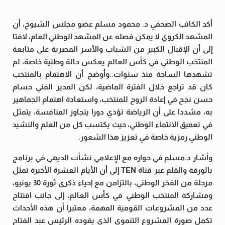
أكد الكاتب الصحفي د. محمود مسلم عضو مجلس الشيوخ، أن
المشهد الكروي لا يمكن فصله عن المشهد الوطني العام، لافتا
إلى أن الإقبال الكبير من الشباب والأسر المصرية على متابعة
المنتخب الوطني في كأس العالم يعكس حالة وطنية خاصة، لم
تشهدها الساحة منذ سنوات..وأوضح أن الاهتمام بالمنتخب
كان قد تراجع خلال الفترة الماضية، لكن المدير الفني حسام
حسن نجح في إعادة الروح للمنتخب، واستعادة اهتمام الجماهير
به، مشددا على أن الرياضة تؤدي دورا يتجاوز المنافسة، يتمثل
في تعميق الانتماء الوطني، حيث يكتسب كل من العلم والنشيد
الوطني رمزية خاصة في تعزيز هذا الشعور.
وأشار د.مسلم في حواره مع الإعلامي نشأت الديهي في برنامج
بالورقة والقلم عبر قناة TEN إلى أن الأيام العشرة الأخيرة تمثل
مرحلة من الفخر الوطني، بالتزامن مع إحياء ذكرى ثورة 30 يونيو،
ومشاركة المنتخب الوطني في كأس العالم، إلى جانب افتتاح
عدد من المشروعات القومية المهمة، معتبرا أن هذه الأحداث
تكمل صورة المشروع التنموي الذي يقوده الرئيس عبد الفتاح