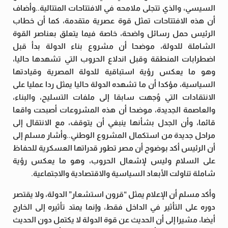
السيسي، والذي تتجلى ملامحه في الافتتاحات المتتالية..وأضاف
أن هذه الافتتاحات تمثل قوة عصرية متقدمة، كما أن خطاب
الرئيس حمل رسائل واضحة، خاصة فيما يتعلق بعناصر القوة
الشاملة للدولة، موضحا أن مشروع بناء الدولة بدأ قبل
اضطرابات المنطقة وقبل اندلاع الحروب التي تشهدها حاليا،
وهو ما يعكس رؤية استباقية للدولة المصرية وقيادتها
السياسية، مؤكدا أن ما تشهده الدولة حاليا يمثل ردا عمليا على
الانتقادات التي وُجهت سابقا إلى ملفات التسليح، والبناء،
والعاصمة الجديدة، موضحا أن هذه المشروعات أصبحت واقعا
قائما، وأن الجدل بشأنها ينبغي أن يتوقف، مع الانتقال إلى
مراحل جديدة من استكمال المشروع الوطني..وأشار مسلم إلى
أن الرئيس أكد بوضوح أن مصر تطور قدراتها العسكرية للحفاظ
على السلام وليس لإشعال الحروب، وهو ما يعكس رؤية
شاملة تناولت الأبعاد السياسية والاقتصادية والاجتماعية.
وأكد مسلم أن الإعلام يمثل “قرون استشعار” الدولة، ولا يقتصر
دوره على التأثير في الداخل فقط، وإنما يمتد تأثيره إلى الخارج
أيضا، مشيرا إلى أن الحديث عن قوة الدولة لا يكتمل دون الحديث