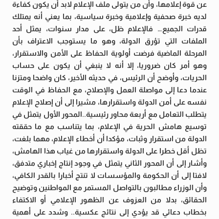
عن قوة إعلامها، وأن من يتولى ملف الإعلام لابد أن يكون كفاءة
لديه خبرة صحفية وإعلامية وخبرة سياسية، بما يعني أنه يمتلك
قدرات الجميع… فالإعلام ظل، على مدار سنوات، يمثل أحد
الملفات التي تؤرق الدولة، وهو ما يستوجب الاعتراف بأن
المرحلة الماضية فرضت أولوية الحفاظ على الأمن والاستقرار،
وهو أمر كان ضروريا، إلا أنه لا ينبغي أن يكون على حساب
الحريات، وأوضح أن الرئيس، في حديثه الأخير، كان واضحا ومتزنا
عندما دعا إلى مواصلة العمل والإصلاح، مع الحفاظ في الوقت
نفسه على أمن الدولة واستقرارها، مشيرا إلى أن إصلاح الإعلام
يتطلب التعامل مع أربعة محاور رئيسية..المحور الأول يتمثل في
توسيع هامش الحرية في الإعلام، بما يتناسب مع ما حققته
الدولة من استقرار وثبات، مؤكدا أن أخطاء الإعلام، مهما بلغت،
تظل أقل خطرا على الدولة واستقرارها من غياب هذا الهامش،
وأشار إلى أن المحور الثاني يتمثل في وجود إنتاج إخباري متدفق،
لافتا إلى أن الحكومة والمؤسسات لا تنتج أخبارا بالقدر الكافي،
وأن الوزراء مطالبون بالتواصل المستمر مع المواطنين وتوضيح
الحقائق، بدلا من العزوف عن الظهور الإعلامي أو الاكتفاء
بخطاب دعائي قد يؤدي إلى نتائج عكسية.. وشدد على أهمية