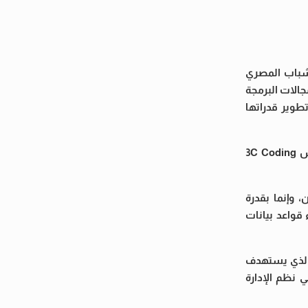
شباب المصري
3C Codin، المؤسسة المتخصصة في مجالات البرمجة
طوير قدراتها
وقع مذكرة التفاهم الدكتور محمد ممدوح، رئيس مجلس أمناء مجلس الشباب المصري، فيما وقعها المهندس حسام حسني، مؤسس 3C Coding
 وإنما بقدرة
قواعد بيانات
والذي يستهدف
 نظم الإدارة