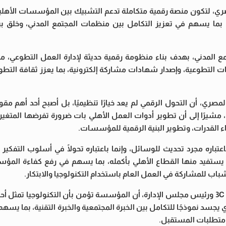
ري، لتكون منصة رقمية متكاملة تدعم التشبيك بين المؤسسات الأهلية،
 بما يسهم في تعزيز التكامل بين منظمات المجتمع المدني، وخلق بيئة 
لمدني، بهدف بناء منظومة رقمية حديثة لإدارة العمل التطوعي، م
عات التطوعية، وإصدار شهادات مشاركة إلكترونية، بما يعزز ثقافة الت
ي، أن التحول الرقمي لم يعد خيارًا تنظيميًا، بل أصبح أحد أهم مق
شيرًا إلى أن تطوير أدوات العمل الأهلي بات ضرورة تفرضها المتغير
اء القدرات، وتطوير البنية الرقمية للمؤسسات.
ره مجرد تحديث للوسائل، وإنما باعتباره تحولًا في أسلوب التفكير وا
ة يستفيد منها القطاع الأهلي بأكمله، بما يسهم في رفع كفاءة المؤ
شباب للمشاركة في العمل العام باستخدام التكنولوجيا والابتكار.
من جانبه، أكد المهندس حسام حسني، مؤسس 3C Coding School ورئيس مجلس الإدارة، أن المؤسسة تؤمن بأن التكنولوج
سد نموذجًا للتكامل بين الخبرة المجتمعية والخبرة التقنية، بما يسهم 
 متطلبات المستقبل.