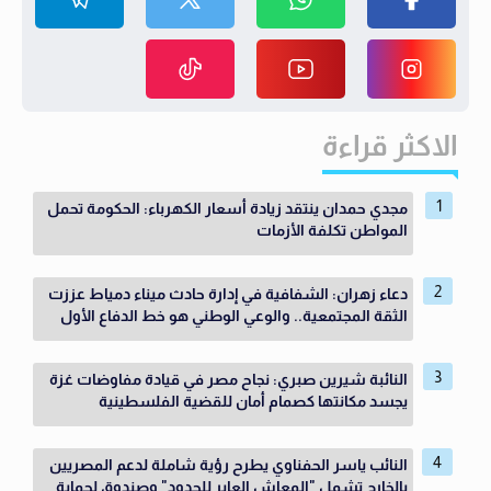
الاكثر قراءة
مجدي حمدان ينتقد زيادة أسعار الكهرباء: الحكومة تحمل
المواطن تكلفة الأزمات
دعاء زهران: الشفافية في إدارة حادث ميناء دمياط عززت
الثقة المجتمعية.. والوعي الوطني هو خط الدفاع الأول
النائبة شيرين صبري: نجاح مصر في قيادة مفاوضات غزة
يجسد مكانتها كصمام أمان للقضية الفلسطينية
النائب ياسر الحفناوي يطرح رؤية شاملة لدعم المصريين
بالخارج تشمل "المعاش العابر للحدود" وصندوق لحماية