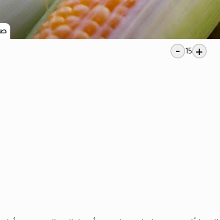
صو
-
+
15