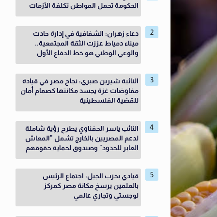
الحكومة تحمل المواطن تكلفة الأزمات
دعاء زهران: الشفافية في إدارة حادث
ميناء دمياط عززت الثقة المجتمعية..
والوعي الوطني هو خط الدفاع الأول
النائبة شيرين صبري: نجاح مصر في قيادة
مفاوضات غزة يجسد مكانتها كصمام أمان
للقضية الفلسطينية
النائب ياسر الحفناوي يطرح رؤية شاملة
لدعم المصريين بالخارج تشمل "المعاش
العابر للحدود" وصندوق لحماية حقوقهم
قيادي بحزب الجيل: اجتماع الرئيس
بالعلمين يرسخ مكانة مصر كمركز
لوجستي وتجاري عالمي