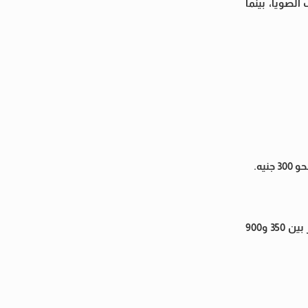
الصويا، بينما
ووفقًا لرصد البوابة الحكومية لأسعار السلع المحلية والعالمية، بلغ متوسط سعر شيكارة الذرة الصفراء 711 جنيهًا، بينما تراوحت الأسعار بين 350 و900