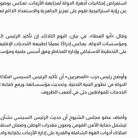
استعراض إمكانيات أجهزة الدولة لمجابهة الأزمات، تعكس بوضو
عن رؤية استراتيجية تقوم على تعزيز الجاهزية والاستعداد الدائم 
وقال «أبو العطا»، في بيان، اليوم الثلاثاء، إن تأكيد الرئيس 
ومؤسسات الدولة، يعكس إدراكًا عميقًا لطبيعة التحديات الإقليمية 
على التخطيط الاستباقي وإدارة المخاطر وفق أسس علمية ومؤسس
وأوضح رئيس حزب «المصريين» أن تأكيد الرئيس السيسي امتلاك ال
الدولة في تطوير البنية التحتية، وتحديث مؤسساتها، ورفع كفاءة ال
الخدمات للمواطنين حتى في أصعب الظروف.
وأضاف عضو مجلس الشيوخ أن حديث الرئيس السيسي بشأن أن مفه
ليشمل حماية الأمن القومي وصون مقدرات الوطن وضمان استقرار م
امتلاك أدوات القوة الشاملة والقدرة على إدارة الأزمات بكفاءة واحت